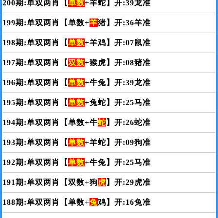
200期:单双两肖【
单数
+羊蛇】开:39龙准
199期:单双两肖【单数+
羊
猪】开:36羊准
198期:单双两肖【
单数
+羊鸡】开:07鼠准
197期:单双两肖【
双数
+猴虎】开:08猪准
196期:单双两肖【
单数
+牛兔】开:39龙准
195期:单双两肖【
单数
+兔蛇】开:25马准
194期:单双两肖【单数+牛
蛇
】开:26蛇准
193期:单双两肖【
单数
+羊蛇】开:09狗准
192期:单双两肖【
单数
+牛兔】开:25马准
191期:单双两肖【双数+狗
虎
】开:29虎准
188期:单双两肖【单数+
兔
鸡】开:16兔准