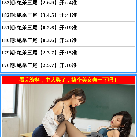
183期:绝杀三尾【2.6.9】开:24准
182期:绝杀三尾【3.4.5】开:41准
181期:绝杀三尾【0.2.6】开:19准
180期:绝杀三尾【0.3.6】开:21准
179期:绝杀三尾【2.3.7】开:15准
176期:绝杀三尾【2.5.7】开:10准
看完资料，中大奖了，搞个美女爽一下吧！